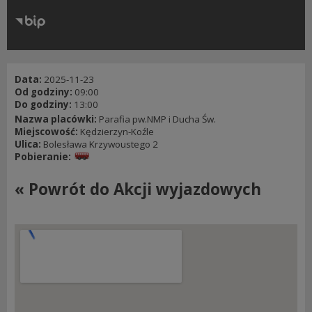
RODO
Klauzule informacyjne
Data:
2025-11-23
Od godziny:
09:00
Do godziny:
13:00
Nazwa placówki:
Parafia pw.NMP i Ducha Św.
Miejscowość:
Kędzierzyn-Koźle
Ulica:
Bolesława Krzywoustego 2
Pobieranie:
« Powrót do Akcji wyjazdowych