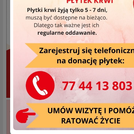
Akcje Wyjazdowe »
DATA
MIEJSCOWOŚĆ
2025-11-23
Kędzierzyn-Koźle