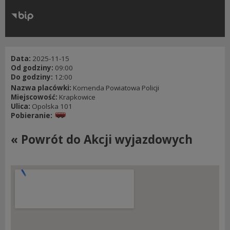
RODO
Klauzule informacyjne
Data:
2025-11-15
Od godziny:
09:00
Do godziny:
12:00
Nazwa placówki:
Komenda Powiatowa Policji
Miejscowość:
Krapkowice
Ulica:
Opolska 101
Pobieranie:
« Powrót do Akcji wyjazdowych