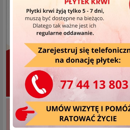
Akcje Wyjazdowe »
DATA
MIEJSCOWOŚĆ
2025-03-27
Namysłów