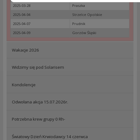
2025-03-28
Praszka
2025-04-04
Strzelce Opolskie
2025-04-07
Prudnik
2025-04-09
Gorzów Śląski
Wakacje 2026
Widzimy się pod Solarisem
Kondolencje
Odwołana akcja 15.07.2026r.
Potrzebna krew grupy 0 Rh-
Światowy Dzień Krwiodawcy 14 czerwca