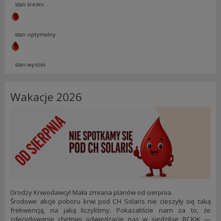
stan średni
stan optymalny
stan wysoki
Wakacje 2026
Drodzy Krwiodawcy! Mała zmiana planów od sierpnia.
Środowe akcje poboru krwi pod CH Solaris nie cieszyły się taką
frekwencją, na jaką liczyliśmy. Pokazaliście nam za to, że
zdecydowanie chętniej odwiedzacie nas w siedzibie RCKiK —