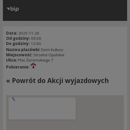
RODO
Klauzule informacyjne
Data:
2025-11-20
Od godziny:
09:00
Do godziny:
12:00
Nazwa placówki:
Dom Kultury
Miejscowość:
Strzelce Opolskie
Ulica:
Plac Żeromskiego 7
Pobieranie:
« Powrót do Akcji wyjazdowych