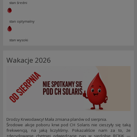
stan średni
stan optymalny
stan wysoki
Wakacje 2026
Drodzy Krwiodawcy! Mała zmiana planów od sierpnia.
Środowe akcje poboru krwi pod CH Solaris nie cieszyły się taką
frekwencją, na jaką liczyliśmy. Pokazaliście nam za to, że
zdecydowanie chętniej odwiedzacie nas w siedzibie RCKiK —