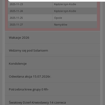
2025-11-23
Kędzierzyn-Koźle
2025-11-24
Kędzierzyn-Koźle
2025-11-25
Opole
2025-11-27
Namysłów
Wakacje 2026
Widzimy się pod Solarisem
Kondolencje
Odwołana akcja 15.07.2026r.
Potrzebna krew grupy 0 Rh-
Światowy Dzień Krwiodawcy 14 czerwca