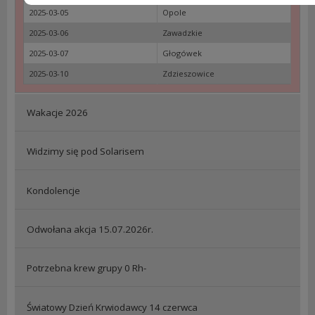
2025-03-05
Opole
2025-03-06
Zawadzkie
2025-03-07
Głogówek
2025-03-10
Zdzieszowice
Wakacje 2026
Widzimy się pod Solarisem
Kondolencje
Odwołana akcja 15.07.2026r.
Potrzebna krew grupy 0 Rh-
Światowy Dzień Krwiodawcy 14 czerwca