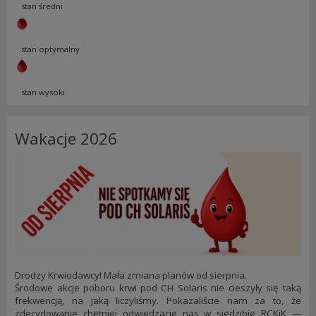
stan średni
stan optymalny
stan wysoki
Wakacje 2026
Drodzy Krwiodawcy! Mała zmiana planów od sierpnia.
Środowe akcje poboru krwi pod CH Solaris nie cieszyły się taką
frekwencją, na jaką liczyliśmy. Pokazaliście nam za to, że
zdecydowanie chętniej odwiedzacie nas w siedzibie RCKiK —