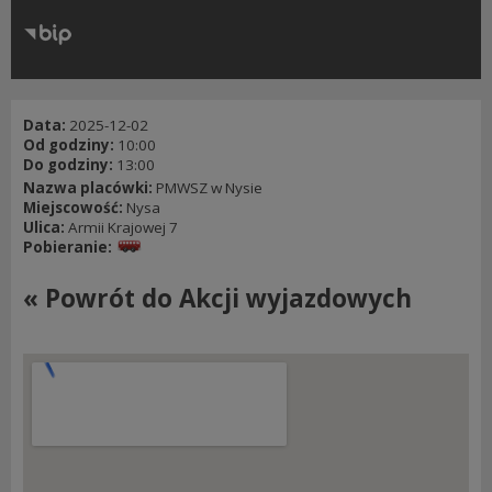
RODO
Klauzule informacyjne
Data:
2025-12-02
Od godziny:
10:00
Do godziny:
13:00
Nazwa placówki:
PMWSZ w Nysie
Miejscowość:
Nysa
Ulica:
Armii Krajowej 7
Pobieranie:
« Powrót do Akcji wyjazdowych