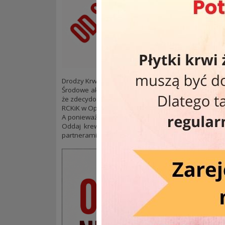
Drodzy Krwiodawcy! Mała zmiana planów od sierpnia
Środowe akcje poboru krwi pod CH Solaris nie cieszył
że zdecydowanie chętniej odwiedzacie nas w siedzi
RCKiK w Opolu, ul. Kośnego 55od 7:00 do 14:30.
A ponieważ środa może smakować naprawdę dobrze
Oddaj krew, uratuj komuś zdrowie lub życie i skor
partnerami.