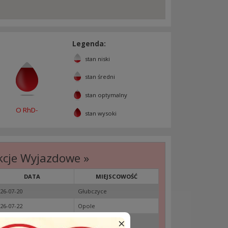
Legenda:
stan niski
stan średni
stan optymalny
O RhD-
stan wysoki
kcje Wyjazdowe »
DATA
MIEJSCOWOŚĆ
26-07-20
Głubczyce
26-07-22
Opole
×
26-07-24
Praszka