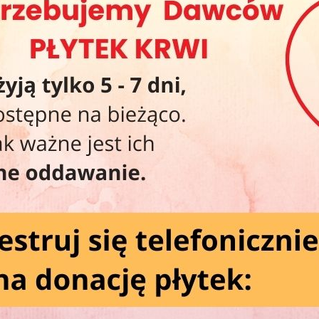
20
20
Wa
Wi
.
y się taką frekwencją, na jaką liczyliśmy. Pokazaliście nam za to,
bie RCKiK — dlatego właśnie tam będziemy na Was czekać!
Ko
, zapraszamy również na nasze „Smaczne Środy”!
zystaj z miłej niespodzianki przygotowanej wspólnie z naszymi
Od
Po
Św
Ws