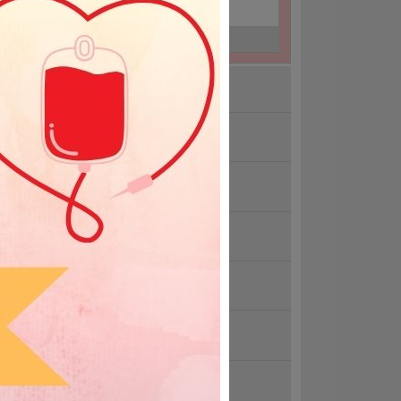
26-07-27
Namysłów
26-07-29
Opole
kacje 2026
dzimy się pod Solarisem
ndolencje
wołana akcja 15.07.2026r.
trzebna krew grupy 0 Rh-
iatowy Dzień Krwiodawcy 14 czerwca
zystkie aktualności