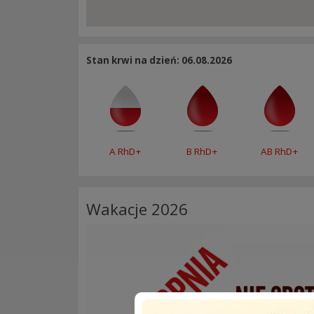
Stan krwi na dzień: 06.08.2026
A RhD+
B RhD+
AB RhD+
Wakacje 2026