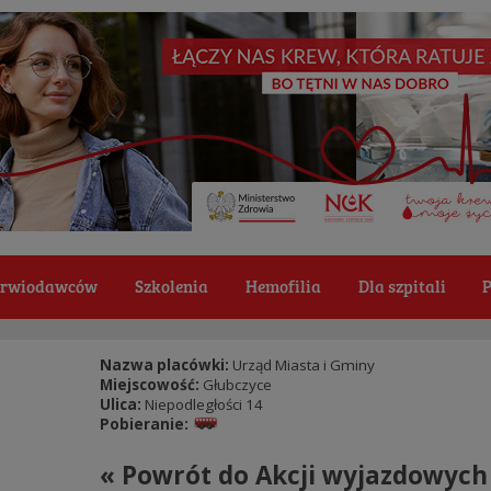
Krwiodawców
Szkolenia
Hemofilia
Dla szpitali
P
Nazwa placówki:
Urząd Miasta i Gminy
Miejscowość:
Głubczyce
Ulica:
Niepodległości 14
Pobieranie:
« Powrót do Akcji wyjazdowych