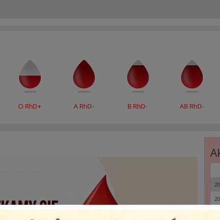
O RhD+
A RhD-
B RhD-
AB RhD-
A
20
20
20