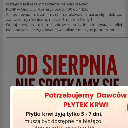
dlatego właśnie tam będziemy na Was czekać!
RCKiK w Opolu, ul. Kośnego 55od 7:00 do 14:30.
A ponieważ środa może smakować naprawdę dobrze,
zapraszamy również na nasze „Smaczne Środy”!
Oddaj krew, uratuj komuś zdrowie lub życie i skorzystaj z miłej
niespodzianki przygotowanej wspólnie z naszymi partnerami.