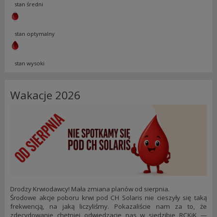
stan średni
stan optymalny
stan wysoki
Wakacje 2026
Drodzy Krwiodawcy! Mała zmiana planów od sierpnia.
Środowe akcje poboru krwi pod CH Solaris nie cieszyły się taką
frekwencją, na jaką liczyliśmy. Pokazaliście nam za to, że
zdecydowanie chętniej odwiedzacie nas w siedzibie RCKiK —