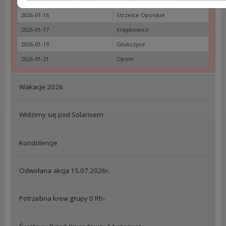
2026-01-14
Opole
2026-01-16
Strzelce Opolskie
2026-01-17
Krapkowice
2026-01-19
Głubczyce
2026-01-21
Opole
Wakacje 2026
Widzimy się pod Solarisem
Kondolencje
Odwołana akcja 15.07.2026r.
Potrzebna krew grupy 0 Rh-