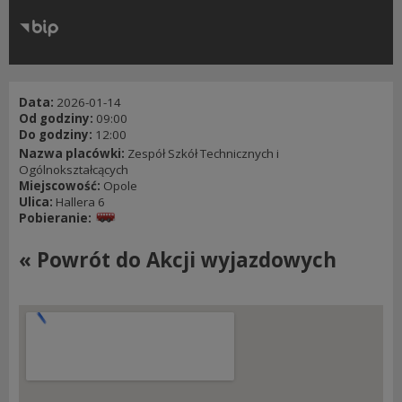
RODO
Klauzule informacyjne
Data:
2026-01-14
Od godziny:
09:00
Do godziny:
12:00
Nazwa placówki:
Zespół Szkół Technicznych i
Ogólnokształcących
Miejscowość:
Opole
Ulica:
Hallera 6
Pobieranie:
« Powrót do Akcji wyjazdowych