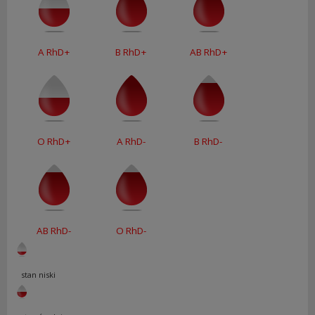
A RhD+
B RhD+
AB RhD+
O RhD+
A RhD-
B RhD-
AB RhD-
O RhD-
stan niski