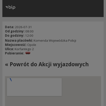
RODO
Klauzule informacyjne
Data:
2026-07-31
Od godziny:
08:00
Do godziny:
12:00
Nazwa placówki:
Komenda Wojewódzka Policji
Miejscowość:
Opole
Ulica:
Korfantego 2
Pobieranie:
« Powrót do Akcji wyjazdowych