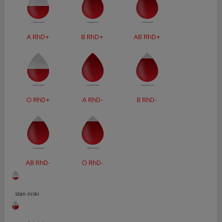
A RhD+
B RhD+
AB RhD+
O RhD+
A RhD-
B RhD-
AB RhD-
O RhD-
stan niski