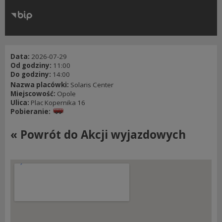
RODO
Klauzule informacyjne
Data:
2026-07-29
Od godziny:
11:00
Do godziny:
14:00
Nazwa placówki:
Solaris Center
Miejscowość:
Opole
Ulica:
Plac Kopernika 16
Pobieranie:
« Powrót do Akcji wyjazdowych