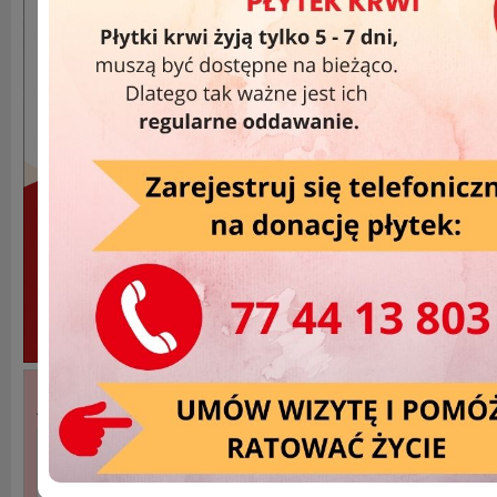
Akcje Wyjazdowe »
DATA
MIEJSCOWOŚĆ
2015-02-24
Namysłów