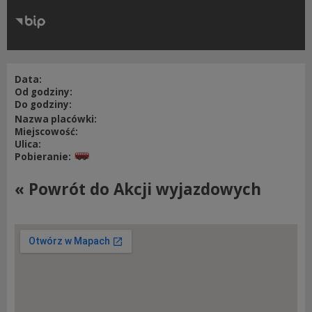
RODO
Klauzule informacyjne
Data:
Od godziny:
Do godziny:
Nazwa placówki:
Miejscowość:
Ulica:
Pobieranie:
« Powrót do Akcji wyjazdowych