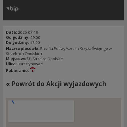
RODO
Klauzule informacyjne
Data:
2026-07-19
Od godziny:
09:00
Do godziny:
13:00
Nazwa placówki:
Parafia Podwyższenia Krzyża Świętego w
Strzelcach Opolskich
Miejscowość:
Strzelce Opolskie
Ulica:
Bursztynowa 5
Pobieranie:
« Powrót do Akcji wyjazdowych