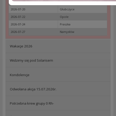
2026-07-19
Strzelce Opolskie
2026-07-20
Głubczyce
2026-07-22
Opole
2026-07-24
Praszka
2026-07-27
Namysłów
Wakacje 2026
Widzimy się pod Solarisem
Kondolencje
Odwołana akcja 15.07.2026r.
Potrzebna krew grupy 0 Rh-