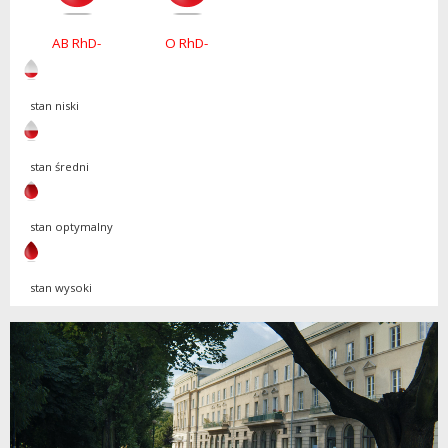
AB RhD-
O RhD-
stan niski
stan średni
stan optymalny
stan wysoki