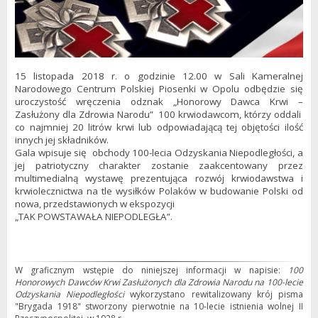
15 listopada 2018 r. o godzinie 12.00 w Sali Kameralnej
Narodowego Centrum Polskiej Piosenki w Opolu odbędzie się
uroczystość wręczenia odznak „Honorowy Dawca Krwi –
Zasłużony dla Zdrowia Narodu” 100 krwiodawcom, którzy oddali
co najmniej 20 litrów krwi lub odpowiadającą tej objętości ilość
innych jej składników.
Gala wpisuje się obchody 100-lecia Odzyskania Niepodległości, a
jej patriotyczny charakter zostanie zaakcentowany przez
multimedialną wystawę prezentująca rozwój krwiodawstwa i
krwiolecznictwa na tle wysiłków Polaków w budowanie Polski od
nowa, przedstawionych w ekspozycji
„TAK POWSTAWAŁA NIEPODLEGŁA”.
W graficznym wstępie do niniejszej informacji w napisie:
100
Honorowych Dawców Krwi Zasłużonych dla Zdrowia Narodu na 100-lecie
Odzyskania Niepodległości
wykorzystano rewitalizowany krój pisma
"Brygada 1918" stworzony pierwotnie na 10-lecie istnienia wolnej II