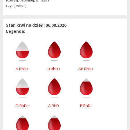
Rzeczypospolitej, w 1928 r.
czytaj więcej
Stan krwi na dzień: 06.08.2026
Legenda:
A RhD+
B RhD+
AB RhD+
O RhD+
A RhD-
B RhD-