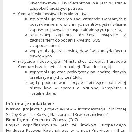
Krwiodawstwa i Krwiolecznictwa nie jest w stanie
zaspokoić bieżących potrzeb,
Centra Krwiodawstwa i Krwiolecznictwa:
zminimalizują czas realizacji czynności związanych z
pozyskiwaniem krwi z innych centrów, jeżeli własne
zapasy nie pozwalają zaspokoić bieżących potrzeb,
skuteczniej zaplanują działania związane z
zachęcaniem do oddania krwi (np. SMS
z zaproszeniem),
zoptymalizują czas obsługi dawców i kandydatów na
dawców krwi,
instytucje nadzorujące (Ministerstwo Zdrowia, Narodowe
Centrum Krwi, Instytut Hematologii i Transfuzjologii):
zoptymalizują czas poświęcany na analizę danych
przekazywanych przez CKiK,
będą podejmować decyzje dotyczące publicznej
służby krwi w oparciu o aktualne, kompletne i
rzetelne dane.
Informacje dodatkowe
Nazwa projektu:
„Projekt e-Krew – Informatyzacja Publicznej
Służby Krwi oraz Rozwój Nadzoru nad Krwiolecznictwem”.
Beneficjent:
Centrum e-Zdrowia (CeZ).
Projekt współfinansowany jest ze środków Europejskiego
Funduszu Rozwoju Regionalnego w ramach Priorytetu nr II „E-