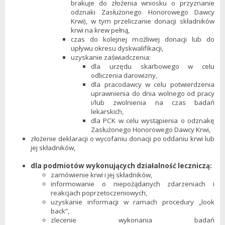
brakuje do złożenia wniosku o przyznanie
odznaki Zasłużonego Honorowego Dawcy
Krwi), w tym przeliczanie donacji składników
krwi na krew pełną,
czas do kolejnej możliwej donacji lub do
upływu okresu dyskwalifikacji,
uzyskanie zaświadczenia:
dla urzędu skarbowego w celu
odliczenia darowizny,
dla pracodawcy w celu potwierdzenia
uprawnienia do dnia wolnego od pracy
i/lub zwolnienia na czas badań
lekarskich,
dla PCK w celu wystąpienia o odznakę
Zasłużonego Honorowego Dawcy Krwi,
złożenie deklaracji o wycofaniu donacji po oddaniu krwi lub
jej składników,
dla podmiotów wykonujących działalność leczniczą:
zamówienie krwi i jej składników,
informowanie o niepożądanych zdarzeniach i
reakcjach poprzetoczeniowych,
uzyskanie informacji w ramach procedury „look
back”,
zlecenie wykonania badań