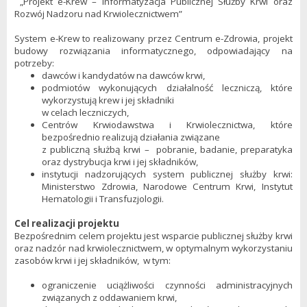
„Projekt e-Krew – Informatyzacja Publicznej Służby Krwi oraz
Rozwój Nadzoru nad Krwiolecznictwem”
System e-Krew to realizowany przez Centrum e-Zdrowia, projekt
budowy rozwiązania informatycznego, odpowiadający na
potrzeby:
dawców i kandydatów na dawców krwi,
podmiotów wykonujących działalność leczniczą, które
wykorzystują krew i jej składniki
w celach leczniczych,
Centrów Krwiodawstwa i Krwiolecznictwa, które
bezpośrednio realizują działania związane
z publiczną służbą krwi – pobranie, badanie, preparatyka
oraz dystrybucja krwi i jej składników,
instytucji nadzorujących system publicznej służby krwi:
Ministerstwo Zdrowia, Narodowe Centrum Krwi, Instytut
Hematologii i Transfuzjologii.
Cel realizacji projektu
Bezpośrednim celem projektu jest wsparcie publicznej służby krwi
oraz nadzór nad krwiolecznictwem, w optymalnym wykorzystaniu
zasobów krwi i jej składników, w tym:
ograniczenie uciążliwości czynności administracyjnych
związanych z oddawaniem krwi,