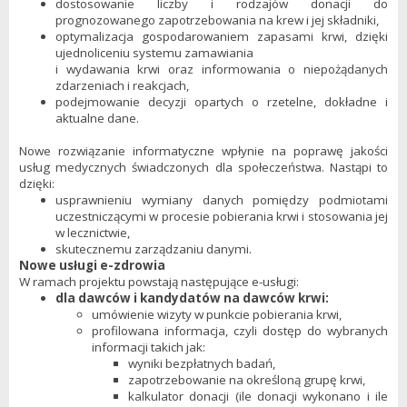
dostosowanie liczby i rodzajów donacji do
prognozowanego zapotrzebowania na krew i jej składniki,
optymalizacja gospodarowaniem zapasami krwi, dzięki
ujednoliceniu systemu zamawiania
i wydawania krwi oraz informowania o niepożądanych
zdarzeniach i reakcjach,
podejmowanie decyzji opartych o rzetelne, dokładne i
aktualne dane.
Nowe rozwiązanie informatyczne wpłynie na poprawę jakości
usług medycznych świadczonych dla społeczeństwa. Nastąpi to
dzięki:
usprawnieniu wymiany danych pomiędzy podmiotami
uczestniczącymi w procesie pobierania krwi i stosowania jej
w lecznictwie,
skutecznemu zarządzaniu danymi.
Nowe usługi e-zdrowia
W ramach projektu powstają następujące e-usługi:
dla dawców i kandydatów na dawców krwi:
umówienie wizyty w punkcie pobierania krwi,
profilowana informacja, czyli dostęp do wybranych
informacji takich jak:
wyniki bezpłatnych badań,
zapotrzebowanie na określoną grupę krwi,
kalkulator donacji (ile donacji wykonano i ile