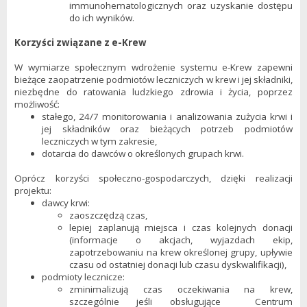
immunohematologicznych oraz uzyskanie dostępu
do ich wyników.
Korzyści związane z e-Krew
W wymiarze społecznym wdrożenie systemu e-Krew zapewni
bieżące zaopatrzenie podmiotów leczniczych w krew i jej składniki,
niezbędne do ratowania ludzkiego zdrowia i życia, poprzez
możliwość:
stałego, 24/7 monitorowania i analizowania zużycia krwi i
jej składników oraz bieżących potrzeb podmiotów
leczniczych w tym zakresie,
dotarcia do dawców o określonych grupach krwi.
Oprócz korzyści społeczno-gospodarczych, dzięki realizacji
projektu:
dawcy krwi:
zaoszczędzą czas,
lepiej zaplanują miejsca i czas kolejnych donacji
(informacje o akcjach, wyjazdach ekip,
zapotrzebowaniu na krew określonej grupy, upływie
czasu od ostatniej donacji lub czasu dyskwalifikacji),
podmioty lecznicze:
zminimalizują czas oczekiwania na krew,
szczególnie jeśli obsługujące Centrum