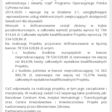
administracja i otwarty rząd” Programu Operacyjnego Polska
Cyfrowa na lata
2014-2020 i wpisuje się w działanie 2.1, uwzględniające
wprowadzenie usług elektronicznych zwiększających dostępność
świadczeń dla obywateli.
Wniosek o dofinansowanie został złożony w trybie
pozakonkursowym, a całkowita wartość projektu wynosi 92 796
914,64 zł. Całkowite wydatki kwalifikowalne Projektu wynoszą: 78
534 028,86 zł.
Na realizację Projektu przyznano dofinansowanie w łącznej
kwocie: 78 534 028,86 zł, w tym:
z budżetu środków europejskich w kwocie
nieprzekraczającej: 78 534 028,86 zł, stanowiące nie więcej
niż 84,63% kwoty całkowitych wydatków kwalifikowalnych
Projektu,
z budżetu państwa w kwocie nieprzekraczającej: 14 262
885,78 zł, stanowiące nie więcej niż 15,37% kwoty
całkowitych wydatków kwalifikowalnych Projektu.
CeZ odpowiada za realizację projektu, w tym jego zarządzanie i
merytorykę. W realizacji zadań CeZ wspierają takie podmioty jak:
Narodowe Centrum Krwi, Instytut Hematologii i Transfuzjologii
oraz Centra Krwiodawstwa i Krwiolecznictwa. Projekt jest
nadzorowany przez Ministerstwo Zdrowia.
Partnerami projektu są: