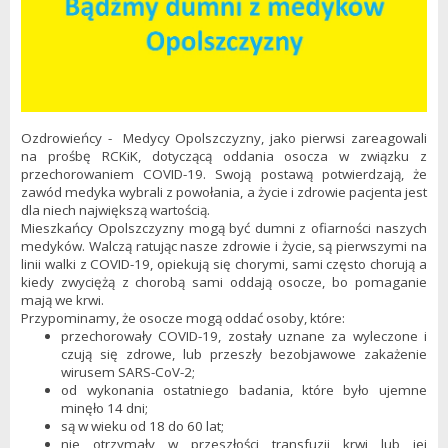
Ozdrowieńcy - Medycy Opolszczyzny, jako pierwsi zareagowali
na prośbę RCKiK, dotyczącą oddania osocza w związku z
przechorowaniem COVID-19. Swoją postawą potwierdzają, że
zawód medyka wybrali z powołania, a życie i zdrowie pacjenta jest
dla niech największą wartością.
Mieszkańcy Opolszczyzny mogą być dumni z ofiarności naszych
medyków. Walczą ratując nasze zdrowie i życie, są pierwszymi na
linii walki z COVID-19, opiekują się chorymi, sami często chorują a
kiedy zwyciężą z chorobą sami oddają osocze, bo pomaganie
mają we krwi.
Przypominamy, że osocze mogą oddać osoby, które:
przechorowały COVID-19, zostały uznane za wyleczone i
czują się zdrowe, lub przeszły bezobjawowe zakażenie
wirusem SARS-CoV-2;
od wykonania ostatniego badania, które było ujemne
minęło 14 dni;
są w wieku od 18 do 60 lat;
nie otrzymały w przeszłości transfuzji krwi lub jej