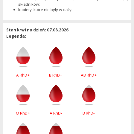
składników;
kobiety, które nie były w ciąży.
Stan krwi na dzień: 07.08.2026
Legenda:
A RhD+
B RhD+
AB RhD+
O RhD+
A RhD-
B RhD-