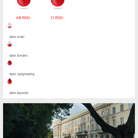
AB RhD-
O RhD-
stan niski
stan średni
stan optymalny
stan wysoki