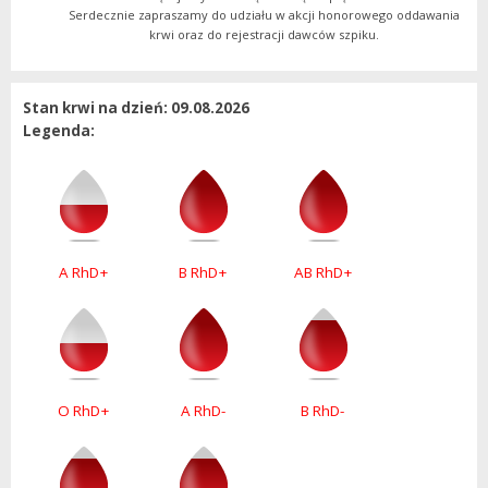
Serdecznie zapraszamy do udziału w akcji honorowego oddawania
krwi oraz do rejestracji dawców szpiku.
Stan krwi na dzień: 09.08.2026
Legenda:
A RhD+
B RhD+
AB RhD+
O RhD+
A RhD-
B RhD-