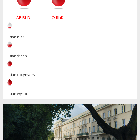
AB RhD-
O RhD-
stan niski
stan średni
stan optymalny
stan wysoki