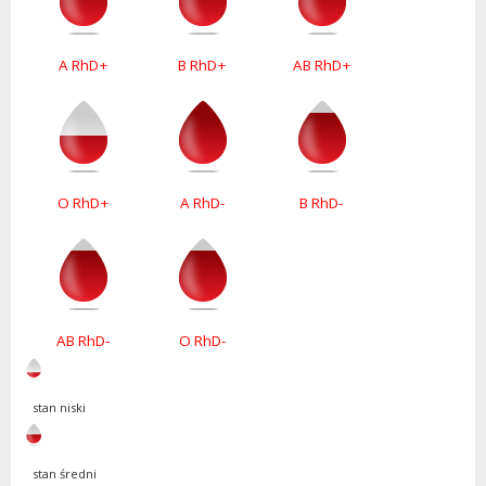
A RhD+
B RhD+
AB RhD+
O RhD+
A RhD-
B RhD-
AB RhD-
O RhD-
stan niski
stan średni