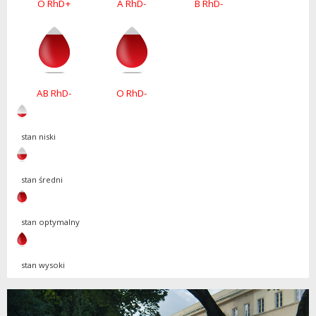
O RhD+
A RhD-
B RhD-
AB RhD-
O RhD-
stan niski
stan średni
stan optymalny
stan wysoki