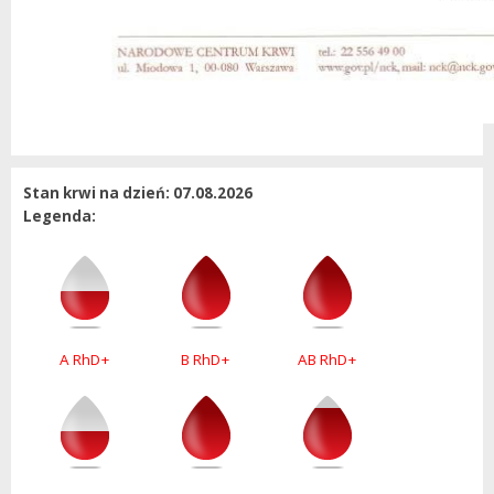
Stan krwi na dzień: 07.08.2026
Legenda:
A RhD+
B RhD+
AB RhD+