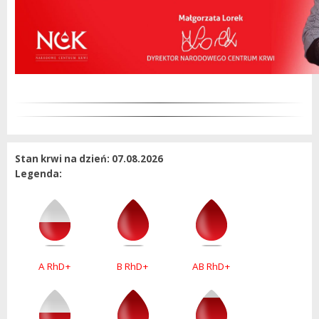
Stan krwi na dzień: 07.08.2026
Legenda:
A RhD+
B RhD+
AB RhD+