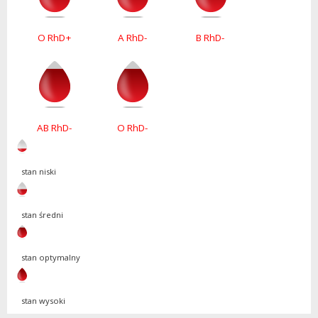
O RhD+
A RhD-
B RhD-
AB RhD-
O RhD-
stan niski
stan średni
stan optymalny
stan wysoki