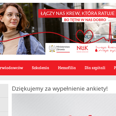
Krwiodawców
Szkolenia
Hemofilia
Dla szpitali
P
Dziękujemy za wypełnienie ankiety!