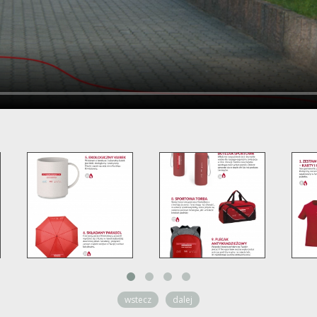
wstecz
dalej