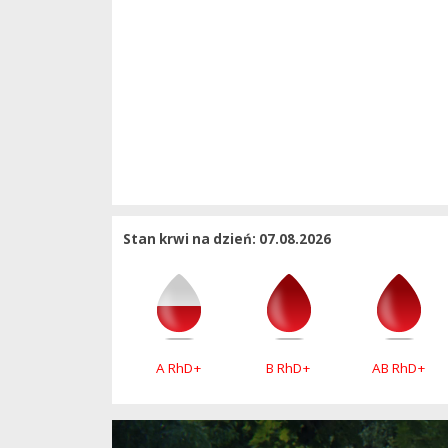
Stan krwi na dzień: 07.08.2026
A RhD+
B RhD+
AB RhD+