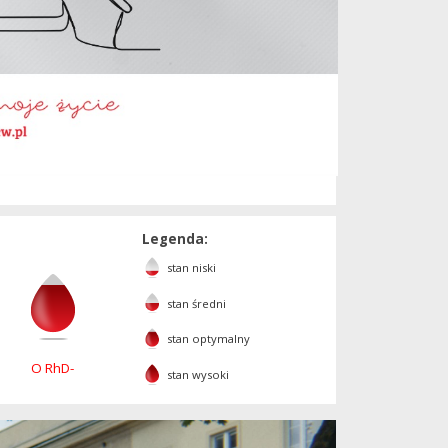
Legenda:
stan niski
stan średni
stan optymalny
O RhD-
stan wysoki