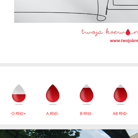
O RhD+
A RhD-
B RhD-
AB RhD-