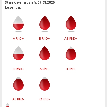
Stan krwi na dzień: 07.08.2026
Legenda:
A RhD+
B RhD+
AB RhD+
O RhD+
A RhD-
B RhD-
AB RhD-
O RhD-