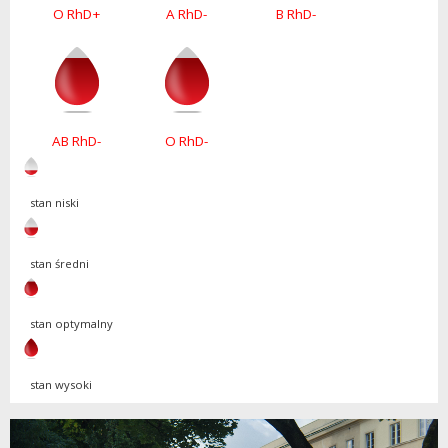
O RhD+
A RhD-
B RhD-
AB RhD-
O RhD-
stan niski
stan średni
stan optymalny
stan wysoki