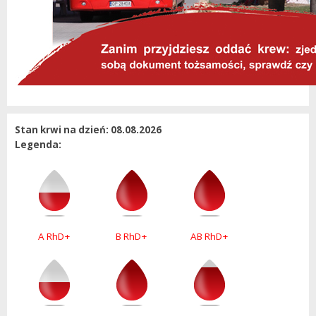
Stan krwi na dzień: 08.08.2026
Legenda:
A RhD+
B RhD+
AB RhD+