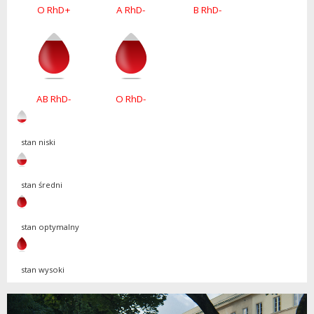
O RhD+
A RhD-
B RhD-
AB RhD-
O RhD-
stan niski
stan średni
stan optymalny
stan wysoki