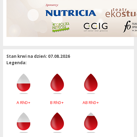
Stan krwi na dzień: 07.08.2026
Legenda:
A RhD+
B RhD+
AB RhD+