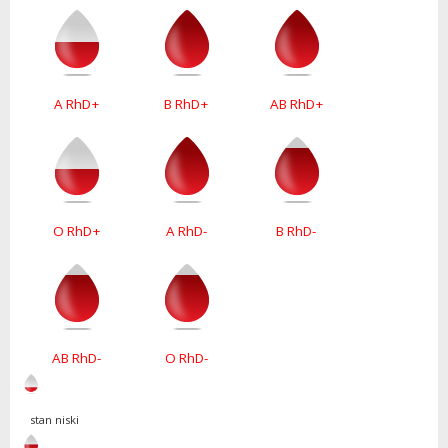
A RhD+
B RhD+
AB RhD+
O RhD+
A RhD-
B RhD-
AB RhD-
O RhD-
stan niski