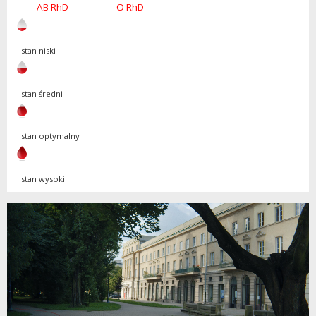
AB RhD-
O RhD-
stan niski
stan średni
stan optymalny
stan wysoki