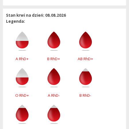
Stan krwi na dzień: 08.08.2026
Legenda:
A RhD+
B RhD+
AB RhD+
O RhD+
A RhD-
B RhD-