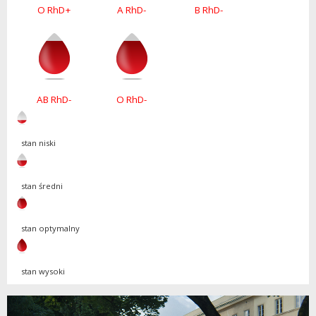
O RhD+
A RhD-
B RhD-
AB RhD-
O RhD-
stan niski
stan średni
stan optymalny
stan wysoki