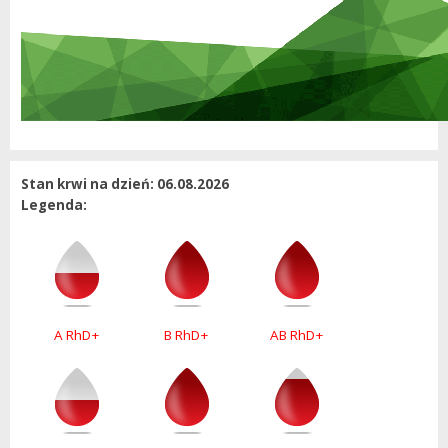
Stan krwi na dzień: 06.08.2026
Legenda:
A RhD+
B RhD+
AB RhD+