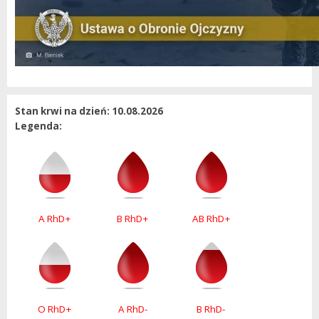
Stan krwi na dzień: 10.08.2026
Legenda:
A RhD+
B RhD+
AB RhD+
O RhD+
A RhD-
B RhD-