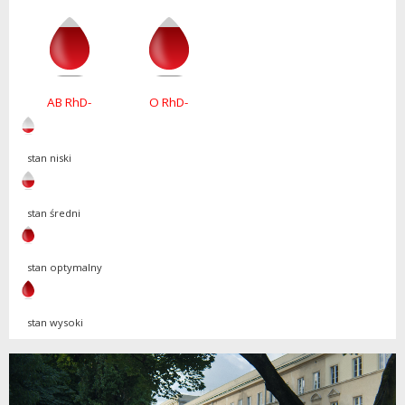
AB RhD-
O RhD-
stan niski
stan średni
stan optymalny
stan wysoki