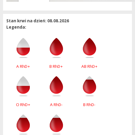
Stan krwi na dzień: 08.08.2026
Legenda:
A RhD+
B RhD+
AB RhD+
O RhD+
A RhD-
B RhD-