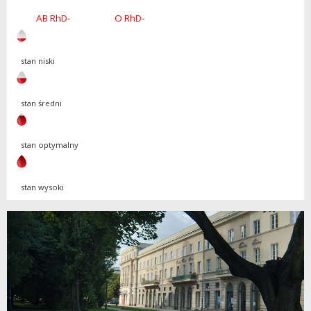
AB RhD-
O RhD-
stan niski
stan średni
stan optymalny
stan wysoki