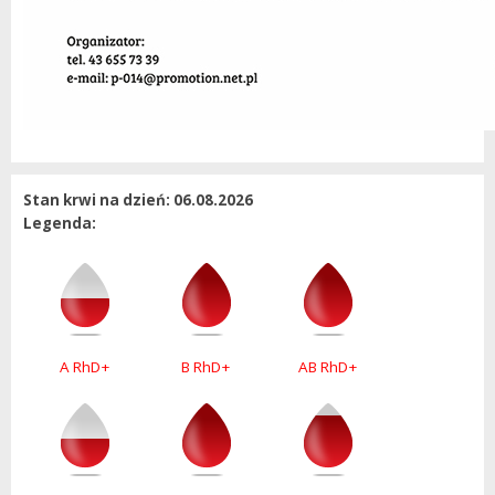
Stan krwi na dzień: 06.08.2026
Legenda:
A RhD+
B RhD+
AB RhD+