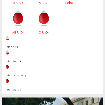
O RhD+
A RhD-
B RhD-
AB RhD-
O RhD-
stan niski
stan średni
stan optymalny
stan wysoki