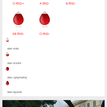
O RhD+
A RhD-
B RhD-
AB RhD-
O RhD-
stan niski
stan średni
stan optymalny
stan wysoki