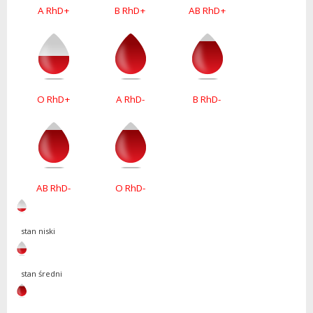
A RhD+
B RhD+
AB RhD+
O RhD+
A RhD-
B RhD-
AB RhD-
O RhD-
stan niski
stan średni