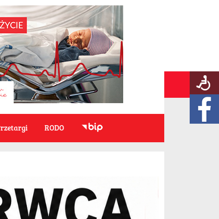
rzetargi
RODO