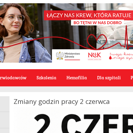
Krwiodawców
Szkolenia
Hemofilia
Dla szpitali
P
Zmiany godzin pracy 2 czerwca