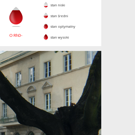
stan niski
stan średni
stan optymalny
O RhD-
stan wysoki