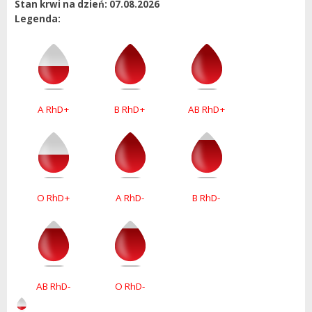
Stan krwi na dzień: 07.08.2026
Legenda:
A RhD+
B RhD+
AB RhD+
O RhD+
A RhD-
B RhD-
AB RhD-
O RhD-