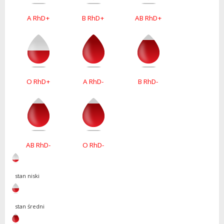
A RhD+
B RhD+
AB RhD+
O RhD+
A RhD-
B RhD-
AB RhD-
O RhD-
stan niski
stan średni