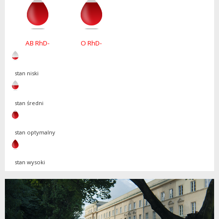
AB RhD-
O RhD-
stan niski
stan średni
stan optymalny
stan wysoki