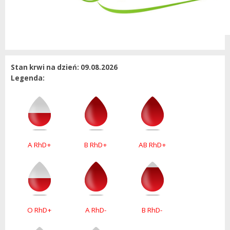
Stan krwi na dzień: 09.08.2026
Legenda:
A RhD+
B RhD+
AB RhD+
O RhD+
A RhD-
B RhD-