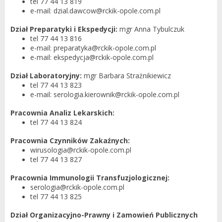
tel 77 44 13 819
e-mail: dzial.dawcow@rckik-opole.com.pl
Dział Preparatyki i Ekspedycji:
mgr Anna Tybulczuk
tel 77 44 13 816
e-mail: preparatyka@rckik-opole.com.pl
e-mail: ekspedycja@rckik-opole.com.pl
Dział Laboratoryjny:
mgr Barbara Strażnikiewicz
tel 77 44 13 823
e-mail: serologia.kierownik@rckik-opole.com.pl
Pracownia Analiz Lekarskich:
tel 77 44 13 824
Pracownia Czynników Zakaźnych:
wirusologia@rckik-opole.com.pl
tel 77 44 13 827
Pracownia Immunologii Transfuzjologicznej:
serologia@rckik-opole.com.pl
tel 77 44 13 825
Dział Organizacyjno-Prawny i Zamowień Publicznych