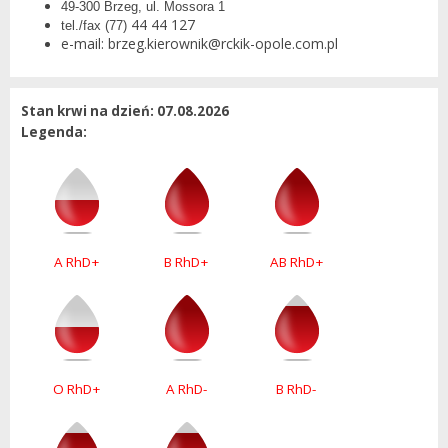
49-300 Brzeg, ul. Mossora 1
44 44 127
tel./fax (77)
e-mail: brzeg.kierownik@rckik-opole.com.pl
Stan krwi na dzień: 07.08.2026
Legenda:
A RhD+
B RhD+
AB RhD+
O RhD+
A RhD-
B RhD-