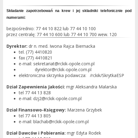
Składanie zapotrzebowań na krew i jej składniki telefonicznie pod
numerami:
bezpośrednio: 77 44 10 822 lub 77 44 10 100
przez centralę: 77 44 10 600 lub 77 44 10 700 wew. 120
Dyrektor:
dr n. med. Iwona Rajca Biernacka
tel. (77) 4410820
fax (77) 4410821
e-mail: sekretariat@rckik-opole.com.pl
dyrektor@rckik-opole.com.pl
elektroniczna skrzynka podawcza: /rckik/SkrytkaESP
Dział Zapewnienia Jakości:
mgr Aleksandra Malarska
tel 77 44 13 828
e-mail: dzj2@rckik-opole.com.pl
Dział Finansowo-Księgowy:
Marzena Grzybek
tel 77 44 13 805
e-mail: blachab@rckik-opole.com.pl
Dział Dawców i Pobierania:
mgr Edyta Rodek