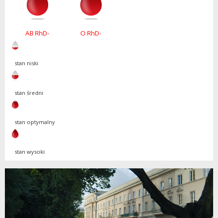
AB RhD-
O RhD-
stan niski
stan średni
stan optymalny
stan wysoki