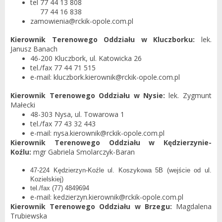
tel 77 44 13 808
77 44 16 838
zamowienia@rckik-opole.com.pl
Kierownik Terenowego Oddziału w Kluczborku:
lek.
Janusz Banach
46-200 Kluczbork, ul. Katowicka 26
tel./fax 77 44 71 515
e-mail: kluczbork.kierownik@rckik-opole.com.pl
Kierownik Terenowego Oddziału w Nysie:
lek. Zygmunt
Małecki
48-303 Nysa, ul. Towarowa 1
tel./fax 77 43 32 443
e-mail: nysa.kierownik@rckik-opole.com.pl
Kierownik Terenowego Oddziału w Kędzierzynie-
Koźlu:
mgr Gabriela Smolarczyk-Baran
47-224 Kędzierzyn-Koźle ul. Koszykowa 5B (wejście od ul.
Kozielskiej)
tel./fax (77) 4849694
e-mail: kedzierzyn.kierownik@rckik-opole.com.pl
Kierownik Terenowego Oddziału w Brzegu:
Magdalena
Trubiewska