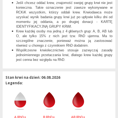
Jeśli chcesz oddać krew, znajomość swojej grupy krwi nie jest
konieczna. Takie oznaczenie jest zawsze wykonywane w
RCKiK wszystkim, którzy oddali krew. Krwiodawca może
uzyskać wynik badania grupy krwi już po upływie kilku dni od
momentu jej oddania, a po drugiej donacji - KARTĘ
IDENTYFIKACYJNĄ GRUPY KRWI.
Krew każdej osoby ma jedną z 4 głównych grup: A, B, AB lub
O, ale tylko 15% z nich jest tzw. RhD ujemna. Ma to
szczególne znaczenie, ponieważ można ją zastosować
również u chorego z czynnikiem RhD dodatnim.
Współczesne krwiolecznictwo stosuje zazwyczaj zasadę
jednoimiennego przetaczania krwi, dlatego krew każdej grupy
jest cenna bez względu na RhD.
Stan krwi na dzień: 06.08.2026
Legenda:
A RhD+
B RhD+
AB RhD+