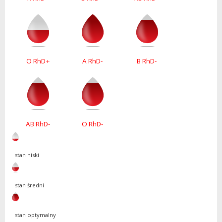
O RhD+
A RhD-
B RhD-
AB RhD-
O RhD-
stan niski
stan średni
stan optymalny