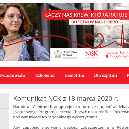
Krwiodawców
Szkolenia
Hemofilia
Dla szpitali
P
Komunikat NCK z 18 marca 2020 r.
Narodowe Centrum Krwi uprzejmie informuje pacjentów i lekar
„Narodowego Programu Lecenia Chorych na Hemofilię i Pokrewn
pod warunkiem ich racjonalnego wykorzystania.
Aby zapobiec przerwaniu ciągłości zabezpieczenia w Region