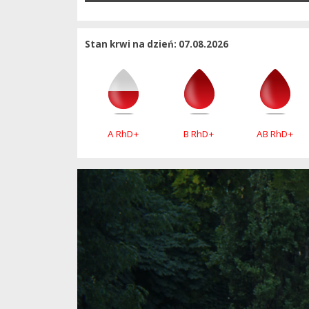
Stan krwi na dzień: 07.08.2026
A RhD+
B RhD+
AB RhD+