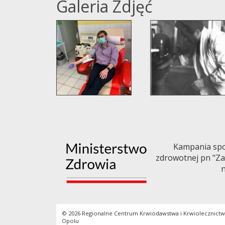
Galeria Zdjęć
Kampania spo
zdrowotnej pn "Zap
n
© 2026 Regionalne Centrum Krwiodawstwa i Krwiolecznict
Opolu