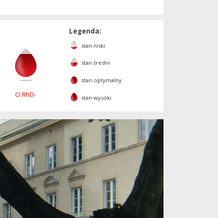
Legenda:
stan niski
stan średni
stan optymalny
O RhD-
stan wysoki