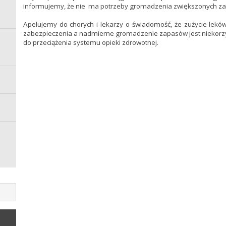
informujemy, że nie ma potrzeby gromadzenia zwiększonych z
Apelujemy do chorych i lekarzy o świadomość, że zużycie lek
zabezpieczenia a nadmierne gromadzenie zapasów jest niekorzy
do przeciążenia systemu opieki zdrowotnej.