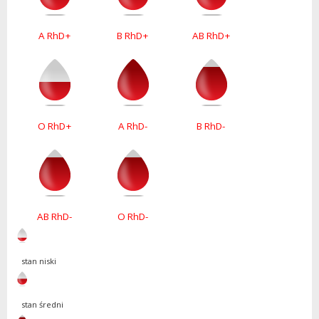
A RhD+
B RhD+
AB RhD+
O RhD+
A RhD-
B RhD-
AB RhD-
O RhD-
stan niski
stan średni