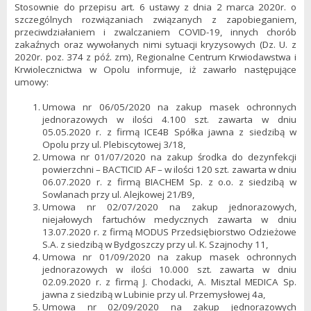
Stosownie do przepisu art. 6 ustawy z dnia 2 marca 2020r. o
szczególnych rozwiązaniach związanych z zapobieganiem,
przeciwdziałaniem i zwalczaniem COVID-19, innych chorób
zakaźnych oraz wywołanych nimi sytuacji kryzysowych (Dz. U. z
2020r. poz. 374 z póź. zm), Regionalne Centrum Krwiodawstwa i
Krwiolecznictwa w Opolu informuje, iż zawarło następujące
umowy:
Umowa nr 06/05/2020 na zakup masek ochronnych
jednorazowych w ilości 4.100 szt. zawarta w dniu
05.05.2020 r. z firmą ICE4B Spółka jawna z siedzibą w
Opolu przy ul. Plebiscytowej 3/18,
Umowa nr 01/07/2020 na zakup środka do dezynfekcji
powierzchni – BACTICID AF – w ilości 120 szt. zawarta w dniu
06.07.2020 r. z firmą BIACHEM Sp. z o.o. z siedzibą w
Sowlanach przy ul. Alejkowej 21/B9,
Umowa nr 02/07/2020 na zakup jednorazowych,
niejałowych fartuchów medycznych zawarta w dniu
13.07.2020 r. z firmą MODUS Przedsiębiorstwo Odzieżowe
S.A. z siedzibą w Bydgoszczy przy ul. K. Szajnochy 11,
Umowa nr 01/09/2020 na zakup masek ochronnych
jednorazowych w ilości 10.000 szt. zawarta w dniu
02.09.2020 r. z firmą J. Chodacki, A. Misztal MEDICA Sp.
jawna z siedzibą w Lubinie przy ul. Przemysłowej 4a,
Umowa nr 02/09/2020 na zakup jednorazowych