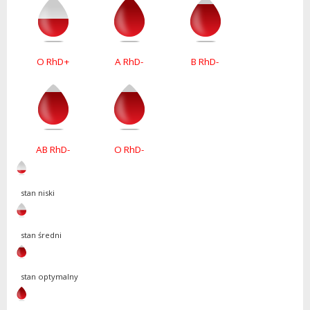
O RhD+
A RhD-
B RhD-
AB RhD-
O RhD-
stan niski
stan średni
stan optymalny