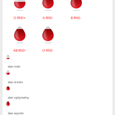
O RhD+
A RhD-
B RhD-
AB RhD-
O RhD-
stan niski
stan średni
stan optymalny
stan wysoki