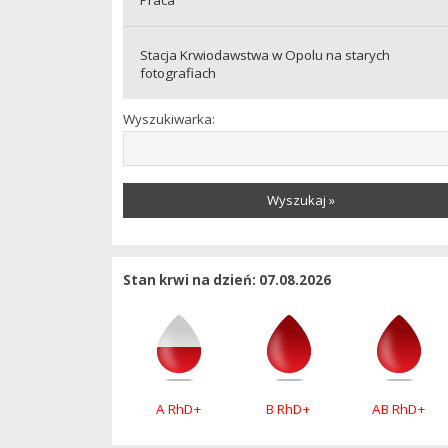
Stacja Krwiodawstwa w Opolu na starych
fotografiach
Wyszukiwarka:
Wyszukaj »
Stan krwi na dzień: 07.08.2026
A RhD+
B RhD+
AB RhD+