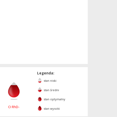
Legenda:
stan niski
stan średni
stan optymalny
O RhD-
stan wysoki