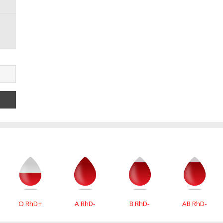
O RhD+
A RhD-
B RhD-
AB RhD-