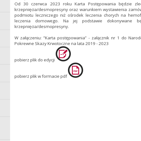
Od 30 czerwca 2023 roku Karta Postępowania będzie zlec
krzepnięcia/desmopresyny oraz warunkiem wystawienia zamówie
podmiotu leczniczego niż ośrodek leczenia chorych na hemofi
leczenia domowego. Na jej podstawie dokonywane bę
krzepnięcia/desmopresyny.
W załączeniu: ”Karta postępowania” - załącznik nr 1 do Nar
Pokrewne Skazy Krwotoczne na lata 2019 - 2023
pobierz plik do edycji
pobierz plik w formacie pdf