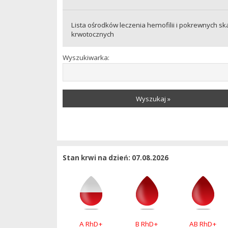
Lista ośrodków leczenia hemofilii i pokrewnych sk
krwotocznych
Wyszukiwarka:
Wyszukaj »
Stan krwi na dzień: 07.08.2026
A RhD+
B RhD+
AB RhD+