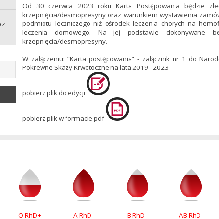
Od 30 czerwca 2023 roku Karta Postępowania będzie zlec
krzepnięcia/desmopresyny oraz warunkiem wystawienia zamówie
podmiotu leczniczego niż ośrodek leczenia chorych na hemofi
az
leczenia domowego. Na jej podstawie dokonywane bę
krzepnięcia/desmopresyny.
W załączeniu: ”Karta postępowania” - załącznik nr 1 do Nar
Pokrewne Skazy Krwotoczne na lata 2019 - 2023
pobierz plik do edycji
pobierz plik w formacie pdf
O RhD+
A RhD-
B RhD-
AB RhD-