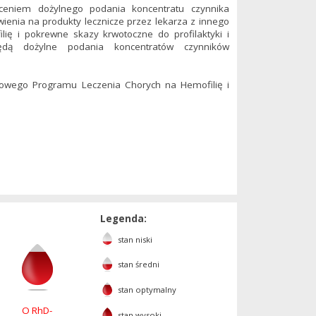
eniem dożylnego podania koncentratu czynnika
nia na produkty lecznicze przez lekarza z innego
lię i pokrewne skazy krwotoczne do profilaktyki i
dą dożylne podania koncentratów czynników
odowego Programu Leczenia Chorych na Hemofilię i
Legenda:
stan niski
stan średni
stan optymalny
O RhD-
stan wysoki