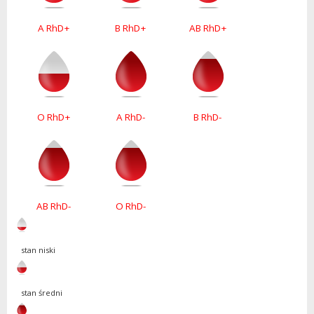
A RhD+
B RhD+
AB RhD+
O RhD+
A RhD-
B RhD-
AB RhD-
O RhD-
stan niski
stan średni