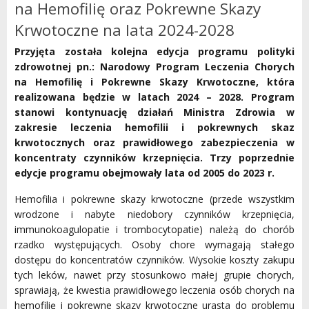
na Hemofilię oraz Pokrewne Skazy
Krwotoczne na lata 2024-2028
Przyjęta została kolejna edycja programu polityki
zdrowotnej pn.: Narodowy Program Leczenia Chorych
na Hemofilię i Pokrewne Skazy Krwotoczne, która
realizowana będzie w latach 2024 – 2028. Program
stanowi kontynuację działań Ministra Zdrowia w
zakresie leczenia hemofilii i pokrewnych skaz
krwotocznych oraz prawidłowego zabezpieczenia w
koncentraty czynników krzepnięcia. Trzy poprzednie
edycje programu obejmowały lata od 2005 do 2023 r.
Hemofilia i pokrewne skazy krwotoczne (przede wszystkim
wrodzone i nabyte niedobory czynników krzepnięcia,
immunokoagulopatie i trombocytopatie) należą do chorób
rzadko występujących. Osoby chore wymagają stałego
dostępu do koncentratów czynników. Wysokie koszty zakupu
tych leków, nawet przy stosunkowo małej grupie chorych,
sprawiają, że kwestia prawidłowego leczenia osób chorych na
hemofilię i pokrewne skazy krwotoczne urasta do problemu