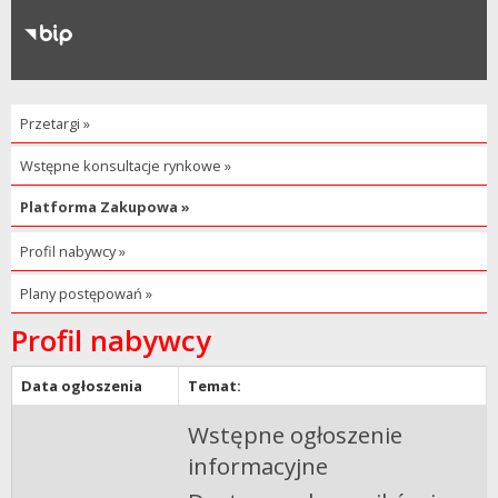
RODO
Klauzule informacyjne
Przetargi »
Wstępne konsultacje rynkowe »
Platforma Zakupowa »
Profil nabywcy »
Plany postępowań »
Profil nabywcy
Data ogłoszenia
Temat:
Wstępne ogłoszenie
informacyjne