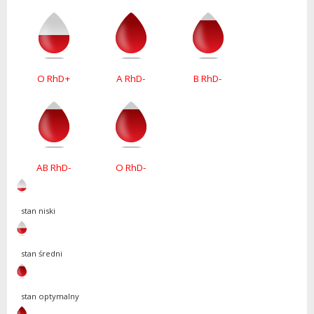
O RhD+
A RhD-
B RhD-
AB RhD-
O RhD-
stan niski
stan średni
stan optymalny