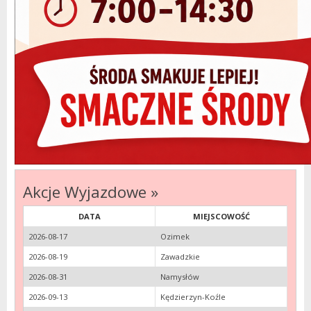
Akcje Wyjazdowe »
DATA
MIEJSCOWOŚĆ
2026-08-17
Ozimek
2026-08-19
Zawadzkie
2026-08-31
Namysłów
2026-09-13
Kędzierzyn-Koźle