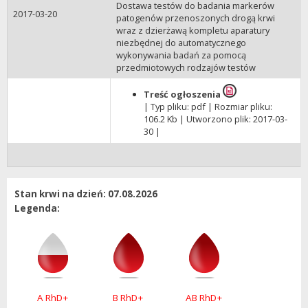
Dostawa testów do badania markerów
2017-03-20
patogenów przenoszonych drogą krwi
wraz z dzierżawą kompletu aparatury
niezbędnej do automatycznego
wykonywania badań za pomocą
przedmiotowych rodzajów testów
Treść ogłoszenia
| Typ pliku: pdf | Rozmiar pliku:
106.2 Kb | Utworzono plik: 2017-03-
30 |
Stan krwi na dzień: 07.08.2026
Legenda:
A RhD+
B RhD+
AB RhD+